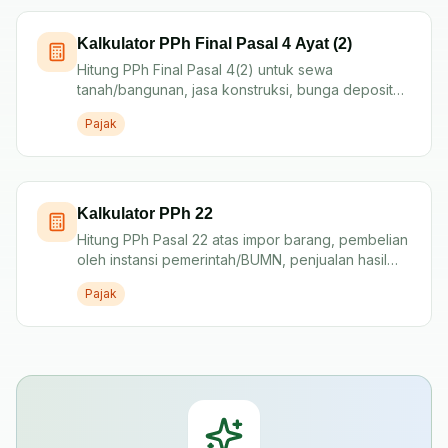
Kalkulator PPh Final Pasal 4 Ayat (2)
Hitung PPh Final Pasal 4(2) untuk sewa
tanah/bangunan, jasa konstruksi, bunga deposito,
dividen Orang Pribadi, hadiah undian, dan
Pajak
pengalihan tanah/bangunan.
Kalkulator PPh 22
Hitung PPh Pasal 22 atas impor barang, pembelian
oleh instansi pemerintah/BUMN, penjualan hasil
produksi industri tertentu, dan barang tergolong
Pajak
sangat mewah.