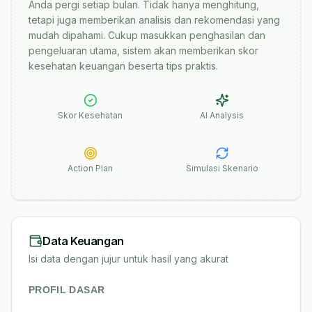
Anda pergi setiap bulan. Tidak hanya menghitung,
tetapi juga memberikan analisis dan rekomendasi yang
mudah dipahami. Cukup masukkan penghasilan dan
pengeluaran utama, sistem akan memberikan skor
kesehatan keuangan beserta tips praktis.
Skor Kesehatan
AI Analysis
Action Plan
Simulasi Skenario
Data Keuangan
Isi data dengan jujur untuk hasil yang akurat
PROFIL DASAR