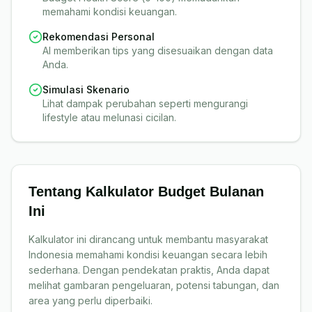
memahami kondisi keuangan.
Rekomendasi Personal
AI memberikan tips yang disesuaikan dengan data
Anda.
Simulasi Skenario
Lihat dampak perubahan seperti mengurangi
lifestyle atau melunasi cicilan.
Tentang Kalkulator Budget Bulanan
Ini
Kalkulator ini dirancang untuk membantu masyarakat
Indonesia memahami kondisi keuangan secara lebih
sederhana. Dengan pendekatan praktis, Anda dapat
melihat gambaran pengeluaran, potensi tabungan, dan
area yang perlu diperbaiki.