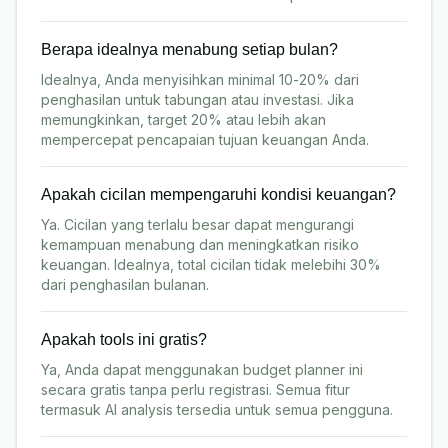
Berapa idealnya menabung setiap bulan?
Idealnya, Anda menyisihkan minimal 10-20% dari
penghasilan untuk tabungan atau investasi. Jika
memungkinkan, target 20% atau lebih akan
mempercepat pencapaian tujuan keuangan Anda.
Apakah cicilan mempengaruhi kondisi keuangan?
Ya. Cicilan yang terlalu besar dapat mengurangi
kemampuan menabung dan meningkatkan risiko
keuangan. Idealnya, total cicilan tidak melebihi 30%
dari penghasilan bulanan.
Apakah tools ini gratis?
Ya, Anda dapat menggunakan budget planner ini
secara gratis tanpa perlu registrasi. Semua fitur
termasuk AI analysis tersedia untuk semua pengguna.