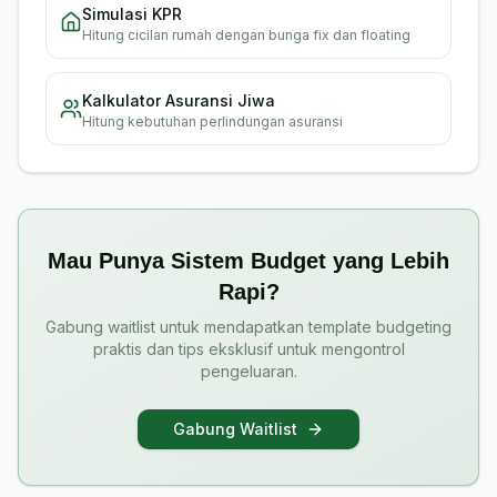
Simulasi KPR
Hitung cicilan rumah dengan bunga fix dan floating
Kalkulator Asuransi Jiwa
Hitung kebutuhan perlindungan asuransi
Mau Punya Sistem Budget yang Lebih
Rapi?
Gabung waitlist untuk mendapatkan template budgeting
praktis dan tips eksklusif untuk mengontrol
pengeluaran.
Gabung Waitlist