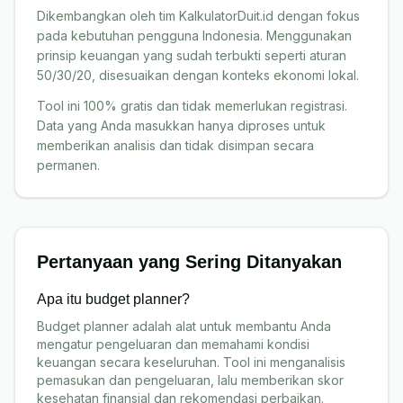
Dikembangkan oleh tim KalkulatorDuit.id dengan fokus
pada kebutuhan pengguna Indonesia. Menggunakan
prinsip keuangan yang sudah terbukti seperti aturan
50/30/20, disesuaikan dengan konteks ekonomi lokal.
Tool ini 100% gratis dan tidak memerlukan registrasi.
Data yang Anda masukkan hanya diproses untuk
memberikan analisis dan tidak disimpan secara
permanen.
Pertanyaan yang Sering Ditanyakan
Apa itu budget planner?
Budget planner adalah alat untuk membantu Anda
mengatur pengeluaran dan memahami kondisi
keuangan secara keseluruhan. Tool ini menganalisis
pemasukan dan pengeluaran, lalu memberikan skor
kesehatan finansial dan rekomendasi perbaikan.