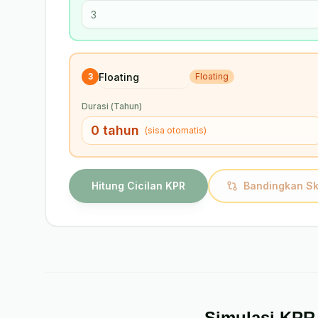
3
Floating
Durasi (Tahun)
0
tahun
(
sisa otomatis
)
Hitung Cicilan KPR
Bandingkan Sk
Simulasi KPR