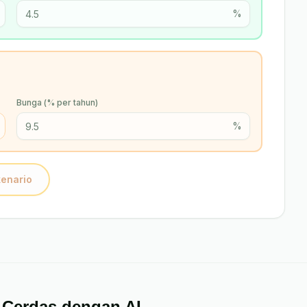
%
Bunga (% per tahun)
%
enario
 Cerdas dengan AI