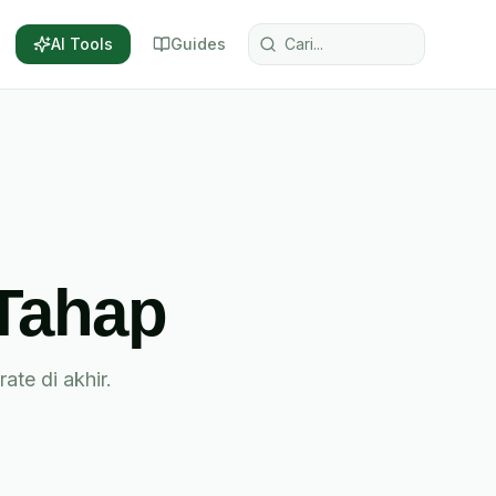
AI Tools
Guides
-Tahap
ate di akhir.