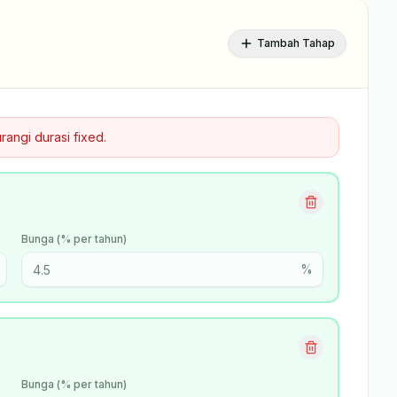
Tambah Tahap
urangi durasi fixed.
Bunga (% per tahun)
%
Bunga (% per tahun)