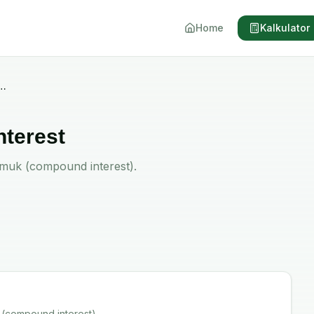
Home
Kalkulator
or Compound Interest
nterest
muk (compound interest).
(compound interest).