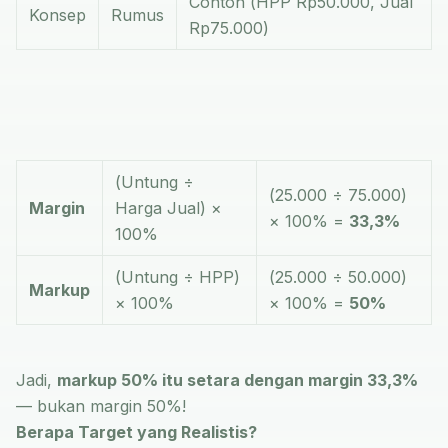
Contoh (HPP Rp50.000, Jual
Konsep
Rumus
Rp75.000)
(Untung ÷
(25.000 ÷ 75.000)
Margin
Harga Jual) ×
× 100% =
33,3%
100%
(Untung ÷ HPP)
(25.000 ÷ 50.000)
Markup
× 100%
× 100% =
50%
Jadi,
markup 50% itu setara dengan margin 33,3%
— bukan margin 50%!
Berapa Target yang Realistis?