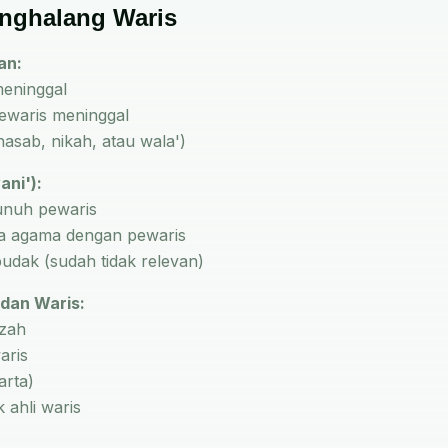
enghalang Waris
an:
meninggal
pewaris meninggal
asab, nikah, atau wala')
ni'):
nuh pewaris
a agama dengan pewaris
budak (sudah tidak relevan)
 dan Waris:
azah
aris
arta)
 ahli waris