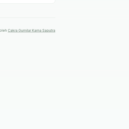
ngannya yang benar.
oleh
Cakra Gumilar Karna Saputra