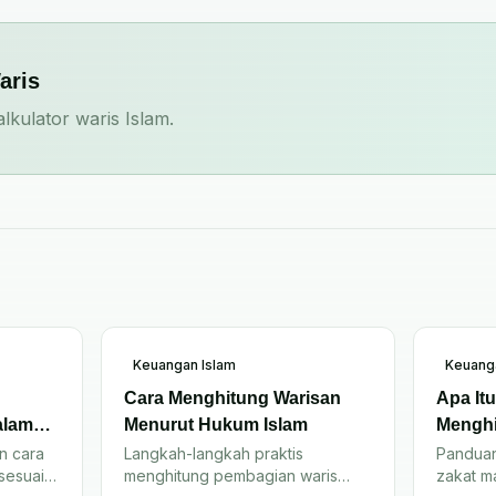
aris
kulator waris Islam.
Keuangan Islam
Keuang
Cara Menghitung Warisan
Apa It
alam
Menurut Hukum Islam
Mengh
n cara
Langkah-langkah praktis
Pandua
sesuai
menghitung pembagian waris
zakat ma