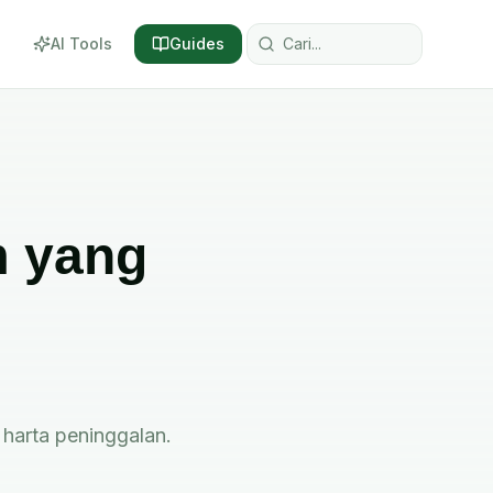
AI Tools
Guides
m yang
 harta peninggalan.