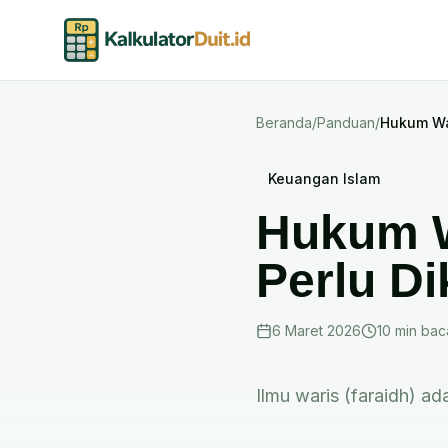
Beranda
/
Panduan
/
Hukum War
Keuangan Islam
Hukum W
Perlu Di
6 Maret 2026
10 min
bac
Ilmu waris (faraidh) a