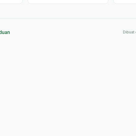
dengan contoh kasus.
perhitu
duan
Dibuat 