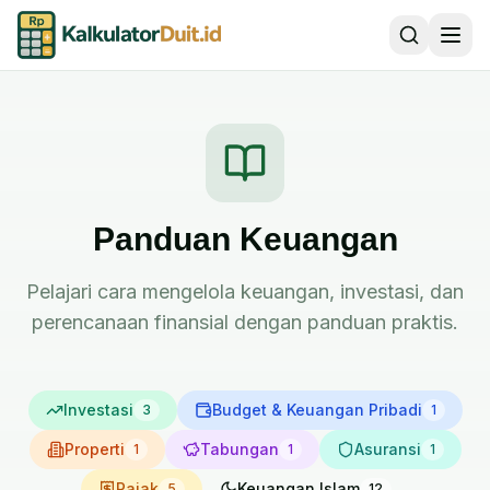
Panduan Keuangan
Pelajari cara mengelola keuangan, investasi, dan
perencanaan finansial dengan panduan praktis.
Investasi
Budget & Keuangan Pribadi
3
1
Properti
Tabungan
Asuransi
1
1
1
Pajak
Keuangan Islam
5
12