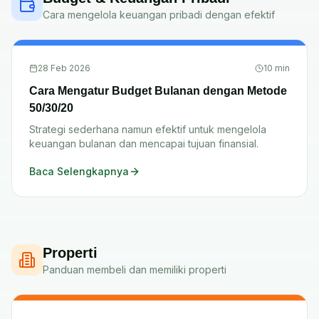
Cara mengelola keuangan pribadi dengan efektif
28 Feb 2026
10 min
Cara Mengatur Budget Bulanan dengan Metode
50/30/20
Strategi sederhana namun efektif untuk mengelola
keuangan bulanan dan mencapai tujuan finansial.
Baca Selengkapnya
Properti
Panduan membeli dan memiliki properti