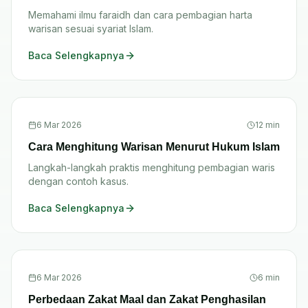
Memahami ilmu faraidh dan cara pembagian harta
warisan sesuai syariat Islam.
Baca Selengkapnya
6 Mar 2026
12 min
Cara Menghitung Warisan Menurut Hukum Islam
Langkah-langkah praktis menghitung pembagian waris
dengan contoh kasus.
Baca Selengkapnya
6 Mar 2026
6 min
Perbedaan Zakat Maal dan Zakat Penghasilan