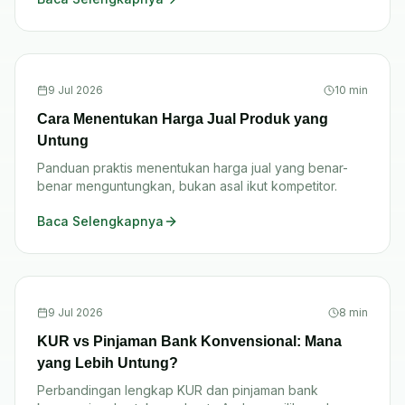
9 Jul 2026
10 min
Cara Menentukan Harga Jual Produk yang
Untung
Panduan praktis menentukan harga jual yang benar-
benar menguntungkan, bukan asal ikut kompetitor.
Baca Selengkapnya
9 Jul 2026
8 min
KUR vs Pinjaman Bank Konvensional: Mana
yang Lebih Untung?
Perbandingan lengkap KUR dan pinjaman bank