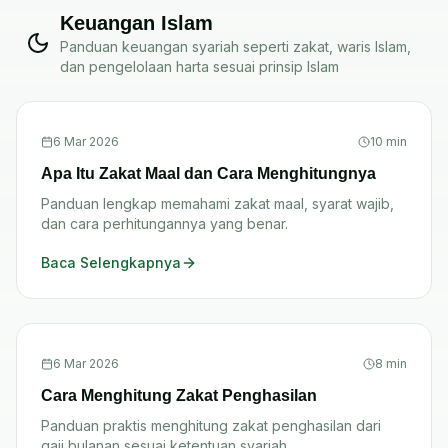
Keuangan Islam
Panduan keuangan syariah seperti zakat, waris Islam,
dan pengelolaan harta sesuai prinsip Islam
6 Mar 2026
10 min
Apa Itu Zakat Maal dan Cara Menghitungnya
Panduan lengkap memahami zakat maal, syarat wajib,
dan cara perhitungannya yang benar.
Baca Selengkapnya
6 Mar 2026
8 min
Cara Menghitung Zakat Penghasilan
Panduan praktis menghitung zakat penghasilan dari
gaji bulanan sesuai ketentuan syariah.