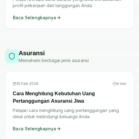
profil pekerjaan dan tanggungan Anda.
Baca Selengkapnya
Asuransi
Memahami berbagai jenis asuransi
15 Feb 2026
9 min
Cara Menghitung Kebutuhan Uang
Pertanggungan Asuransi Jiwa
Pelajari cara menghitung uang pertanggungan yang
ideal untuk melindungi keluarga Anda.
Baca Selengkapnya