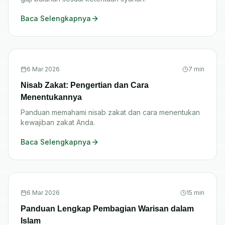
Baca Selengkapnya
6 Mar 2026
7 min
Nisab Zakat: Pengertian dan Cara
Menentukannya
Panduan memahami nisab zakat dan cara menentukan
kewajiban zakat Anda.
Baca Selengkapnya
6 Mar 2026
15 min
Panduan Lengkap Pembagian Warisan dalam
Islam